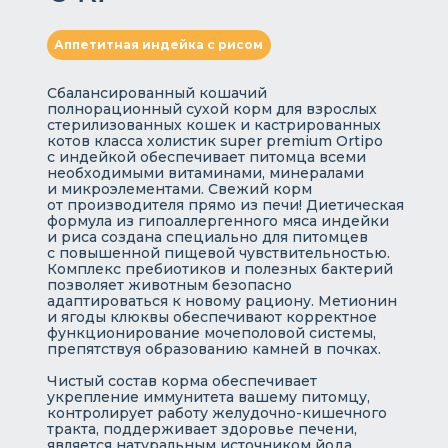
Аппетитная индейка с рисом
Сбалансированный кошачий
полнорационный сухой корм для взрослых
стерилизованных кошек и кастрированных
котов класса холистик super premium Ortipo
с индейкой обеспечивает питомца всеми
необходимыми витаминами, минералами
и микроэлементами. Свежий корм
от производителя прямо из печи! Диетическая
формула из гипоаллергенного мяса индейки
и риса создана специально для питомцев
с повышенной пищевой чувствительностью.
Комплекс пребиотиков и полезных бактерий
позволяет животным безопасно
адаптироваться к новому рациону. Метионин
и ягоды клюквы обеспечивают корректное
функционирование мочеполовой системы,
препятствуя образованию камней в почках.
Чистый состав корма обеспечивает
укрепление иммунитета вашему питомцу,
контролирует работу желудочно-кишечного
тракта, поддерживает здоровье печени,
является натуральным источником йода,