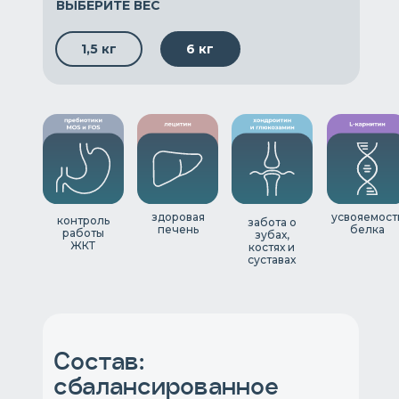
ВЫБЕРИТЕ ВЕС
1,5 кг
6 кг
здоровая
усвояемост
контроль
забота о
печень
белка
работы
зубах,
ЖКТ
костях и
суставах
Состав:
сбалансированное