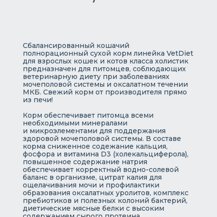
Сбалансированный кошачий
полнорационный сухой корм линейка VetDiet
для взрослых кошек и котов класса холистик
предназначен для питомцев, соблюдающих
ветеринарную диету при заболеваниях
мочеполовой системы и оксалатном течении
МКБ. Свежий корм от производителя прямо
из печи!
Корм обеспечивает питомца всеми
необходимыми минералами
и микроэлементами для поддержания
здоровой мочеполовой системы. В составе
корма сниженное содежание кальция,
фосфора и витамина D3 (холекальциферола),
повышенное содержание натрия
обеспечивает корректный водно-солевой
баланс в организме, цитрат калия для
ощелачивания мочи и профилактики
образования оксалатных уролитов, комплекс
пребиотиков и полезных колоний бактерий,
диетические мясные белки с высоким
содержанием сырого протеина.