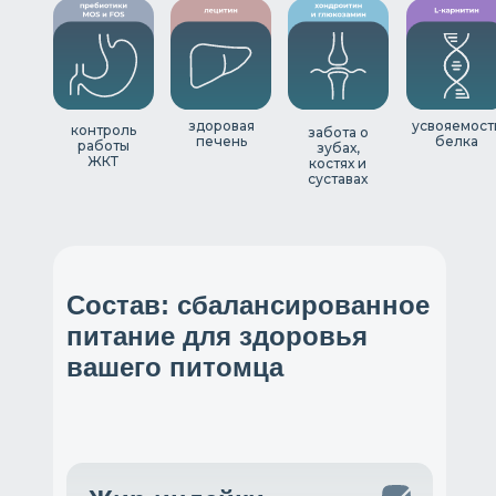
здоровая
усвояемост
контроль
забота о
печень
белка
работы
зубах,
ЖКТ
костях и
суставах
Состав: сбалансированное
питание для здоровья
вашего питомца