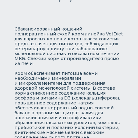
Сбалансированный кошачий
полнорационный сухой корм линейка VetDiet
для взрослых кошек и котов класса холистик
предназначен для питомцев, соблюдающих
ветеринарную диету при заболеваниях
мочеполовой системы и оксалатном течении
МКБ. Свежий корм от производителя прямо
из печи!
Корм обеспечивает питомца всеми
необходимыми минералами
и микроэлементами для поддержания
здоровой мочеполовой системы. В составе
корма сниженное содежание кальция,
фосфора и витамина D3 (холекальциферола),
повышенное содержание натрия
обеспечивает корректный водно-солевой
баланс в организме, цитрат калия для
ощелачивания мочи и профилактики
образования оксалатных уролитов, комплекс
пребиотиков и полезных колоний бактерий,
диетические мясные белки с высоким
содержанием сырого протеина.