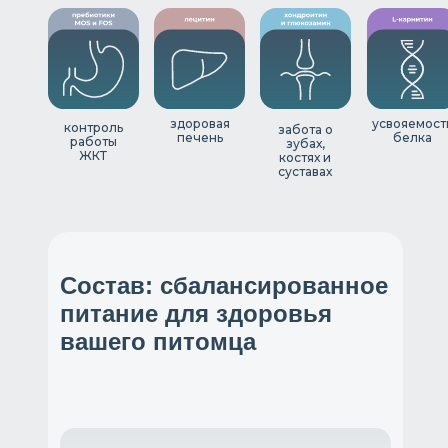
здоровая
усвояемост
контроль
забота о
печень
белка
работы
зубах,
ЖКТ
костях и
суставах
Состав: сбалансированное
питание для здоровья
вашего питомца