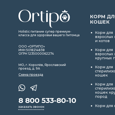
КОРМ ДЛ
КОШЕК
Holistic питание супер премиум-
Корм для
класса для здоровья вашего питомца
взрослых
и котов
ООО «ОРТИПО»
Корм для
ИНН 5018214838
ОГРН 1235000062274
взрослых
крупных 
МО, г. Королёв, Ярославский
Корм для
проезд, д. 9А
стерилиз
Схема проезда
кошек
Корм для
стерилиз
кошек кр
пород
8 800 533-80-10
Корм для 
заказать звонок