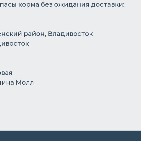
апасы корма без ожидания доставки:
енский район, Владивосток
дивосток
овая
алина Молл