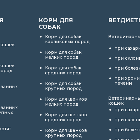
Я
КОРМ ДЛЯ
ВЕТДИЕТ
СОБАК
Корм для собак
Ветеринарны
карликовых пород
 кошек
при сахар
Корм для собак
мелких пород
при склон
 кошек
Корм для собак
при болез
пород
средних пород
при хрони
печени
Корм для собак
ованных
крупных пород
Ветеринарны
Корм для щенков
кошек
мелких пород
ованных
при сахар
упных
Корм для щенков
средних пород
при склон
котят
при болез
Корм для щенков
крупных пород
при хрони