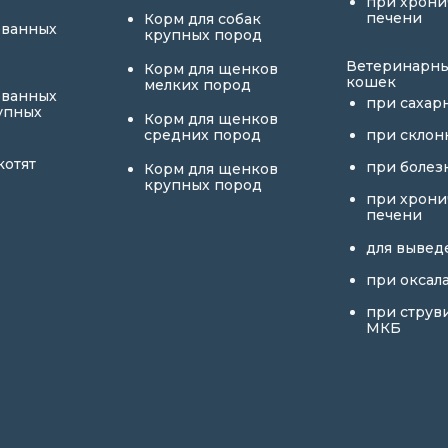
при хрони
печени
Корм для собак
ованных
крупных пород
Ветеринарны
Корм для щенков
кошек
мелких пород
ованных
при сахар
упных
Корм для щенков
средних пород
при склон
котят
при болез
Корм для щенков
крупных пород
при хрони
печени
для вывед
при оксал
при струв
МКБ