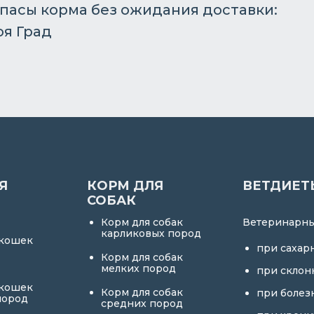
апасы корма без ожидания доставки:
оя Град
Я
КОРМ ДЛЯ
ВЕТДИЕТ
СОБАК
Корм для собак
Ветеринарны
карликовых пород
 кошек
при сахар
Корм для собак
мелких пород
при склон
 кошек
Корм для собак
при болез
пород
средних пород