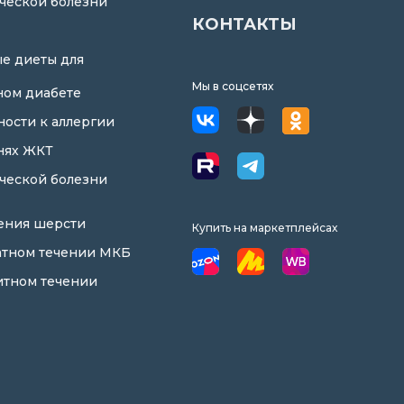
ческой болезни
КОНТАКТЫ
е диеты для
Мы в соцсетях
ном диабете
ности к аллергии
нях ЖКТ
ческой болезни
ения шерсти
Купить на маркетплейсах
атном течении МКБ
итном течении