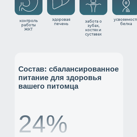
здоровая
усвояемост
контроль
забота о
печень
белка
работы
зубах,
ЖКТ
костях и
суставах
Состав: сбалансированное
питание для здоровья
вашего питомца
28%