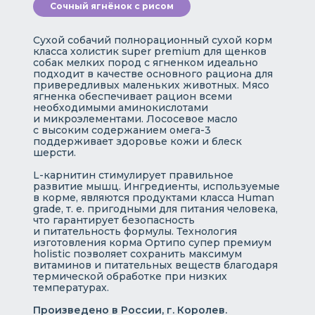
Сочный ягнёнок с рисом
Сухой собачий полнорационный сухой корм
класса холистик super premium для щенков
собак мелких пород с ягненком идеально
подходит в качестве основного рациона для
привередливых маленьких животных. Мясо
ягненка обеспечивает рацион всеми
необходимыми аминокислотами
и микроэлементами. Лососевое масло
с высоким содержанием омега-3
поддерживает здоровье кожи и блеск
шерсти.
L-карнитин стимулирует правильное
развитие мышц. Ингредиенты, используемые
в корме, являются продуктами класса Human
grade, т. е. пригодными для питания человека,
что гарантирует безопасность
и питательность формулы. Технология
изготовления корма Ортипо супер премиум
holistic позволяет сохранить максимум
витаминов и питательных веществ благодаря
термической обработке при низких
температурах.
Произведено в России, г. Королев.