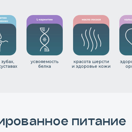
 зубах,
усвояемость
красота шерсти
здор
суставах
белка
и здоровье кожи
ор
сированное питание