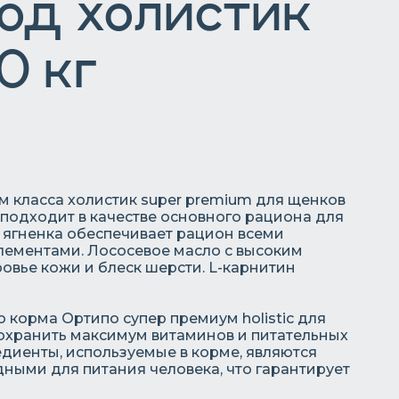
од холистик
0 кг
 класса холистик super premium для щенков
 подходит в качестве основного рациона для
 ягненка обеспечивает рацион всеми
ементами. Лососевое масло с высоким
вье кожи и блеск шерсти. L-карнитин
корма Ортипо супер премиум holistic для
сохранить максимум витаминов и питательных
диенты, используемые в корме, являются
одными для питания человека, что гарантирует