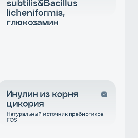
subtilis&Bacillus
licheniformis,
глюкозамин
Инулин из корня
цикория
Натуральный источник пребиотиков
FOS