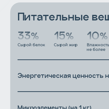
Питательные ве
33%
15%
10%
Сырой белок
Сырой жир
Влажность
не более
Энергетическая ценность на
Микроэлементы (на 1 кг)