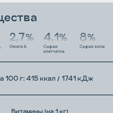
щества
2,7%
4,1%
8%
,
Омега 6
Сырая
Сырая зола
клетчатка
 100 г: 415 ккал / 1741 кДж
Витамины (на 1 кг)