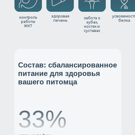
здоровая
усвояемост
контроль
забота о
печень
белка
работы
зубах,
ЖКТ
костях и
суставах
Состав: сбалансированное
питание для здоровья
вашего питомца
33%