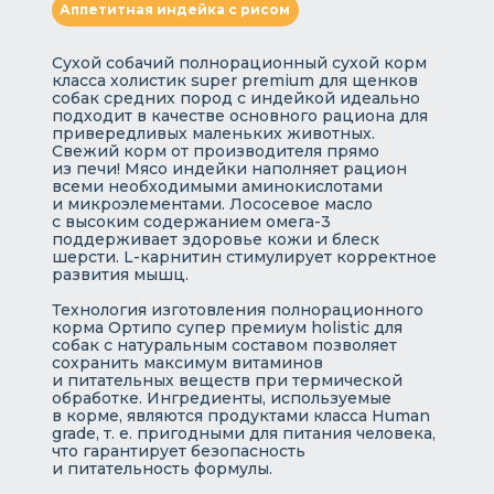
Аппетитная индейка с рисом
Сухой собачий полнорационный сухой корм
класса холистик super premium для щенков
собак средних пород с индейкой идеально
подходит в качестве основного рациона для
привередливых маленьких животных.
Свежий корм от производителя прямо
из печи! Мясо индейки наполняет рацион
всеми необходимыми аминокислотами
и микроэлементами. Лососевое масло
с высоким содержанием омега-3
поддерживает здоровье кожи и блеск
шерсти. L-карнитин стимулирует корректное
развития мышц.
Технология изготовления полнорационного
корма Ортипо супер премиум holistic для
собак с натуральным составом позволяет
сохранить максимум витаминов
и питательных веществ при термической
обработке. Ингредиенты, используемые
в корме, являются продуктами класса Human
grade, т. е. пригодными для питания человека,
что гарантирует безопасность
и питательность формулы.