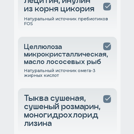
Лецитин, инулин
из корня цикория
Натуральный источник пребиотиков
FOS
Целлюлоза
микрокристаллическая,
масло лососевых рыб
Натуральный источник омега-3
жирных кислот
Тыква сушеная,
сушеный розмарин,
моногидрохлорид
лизина