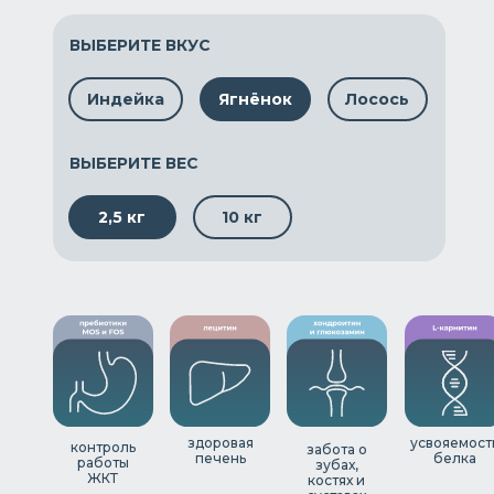
ВЫБЕРИТЕ ВКУС
Индейка
Ягнёнок
Лосось
ВЫБЕРИТЕ ВЕС
2,5 кг
10 кг
здоровая
усвояемост
контроль
забота о
печень
белка
работы
зубах,
ЖКТ
костях и