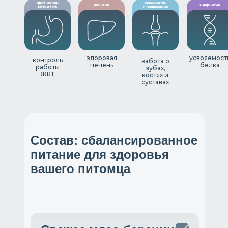
здоровая
усвояемост
контроль
забота о
печень
белка
работы
зубах,
ЖКТ
костях и
суставах
Состав: сбалансированное
питание для здоровья
вашего питомца