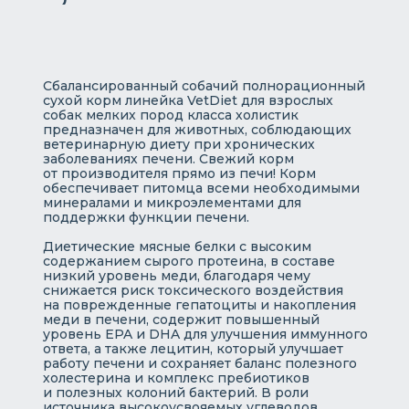
Сбалансированный собачий полнорационный
сухой корм линейка VetDiet для взрослых
собак мелких пород класса холистик
предназначен для животных, соблюдающих
ветеринарную диету при хронических
заболеваниях печени. Свежий корм
от производителя прямо из печи! Корм
обеспечивает питомца всеми необходимыми
минералами и микроэлементами для
поддержки функции печени.
Диетические мясные белки с высоким
содержанием сырого протеина, в составе
низкий уровень меди, благодаря чему
снижается риск токсического воздействия
на поврежденные гепатоциты и накопления
меди в печени, содержит повышенный
уровень EPA и DHA для улучшения иммунного
ответа, а также лецитин, который улучшает
работу печени и сохраняет баланс полезного
холестерина и комплекс пребиотиков
и полезных колоний бактерий. В роли
источника высокоусвояемых углеводов