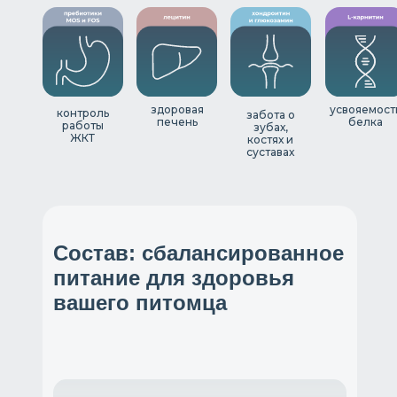
здоровая
усвояемост
контроль
забота о
печень
белка
работы
зубах,
ЖКТ
костях и
суставах
Состав: сбалансированное
питание для здоровья
вашего питомца