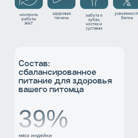
здоровая
усвояемост
контроль
забота о
печень
белка
работы
зубах,
ЖКТ
костях и
суставах
Состав:
сбалансированное
питание для здоровья
вашего питомца
46%
мясо индейки