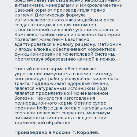
обеспечивает питомца всеми необходимыми
витаминами, минералами и микроэлементами.
Свежий корм от производителя прямо
из печи! Диетическая формула
из гипоаллергенного мяса индейки и риса
создана специально для питомцев
с повышенной пищевой чувствительностью.
Комплекс пребиотиков и полезных бактерий
позволяет животным безопасно
адаптироваться к новому рациону. Метионин
и ягоды клюквы обеспечивают корректное
функционирование мочеполовой системы,
препятствуя образованию камней в почках.
Чистый состав корма обеспечивает
укрепление иммунитета вашемо питомцу,
контролирует работу желудочно-кишечного
тракта, поддерживает здоровье печени,
является натуральным источником йода,
является профилактикой мочекаменной
болезни. Технология изготовления
полнорационного корма Ортипо супер
премиум holistic для котов с натуральным
составом позволяет сохранить максимум
витаминов и питательных веществ при
термической обработке.
Произведено в России, г. Королев.