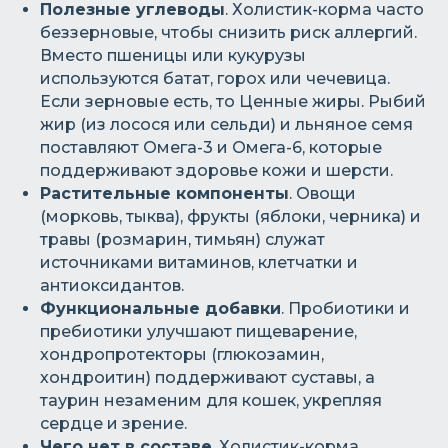
Полезные углеводы
. Холистик-корма часто
беззерновые, чтобы снизить риск аллергий.
Вместо пшеницы или кукурузы
используются батат, горох или чечевица.
Если зерновые есть, то Ценные жиры. Рыбий
жир (из лосося или сельди) и льняное семя
поставляют Омега-3 и Омега-6, которые
поддерживают здоровье кожи и шерсти.
Растительные компоненты
. Овощи
(морковь, тыква), фрукты (яблоки, черника) и
травы (розмарин, тимьян) служат
источниками витаминов, клетчатки и
антиоксидантов.
Функциональные добавки
. Пробиотики и
пребиотики улучшают пищеварение,
хондропротекторы (глюкозамин,
хондроитин) поддерживают суставы, а
таурин незаменим для кошек, укрепляя
сердце и зрение.
Чего нет в составе
. Холистик-корма